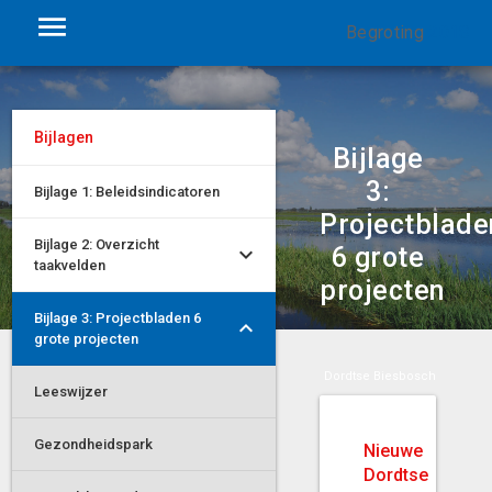
Begroting
2018
Bijlagen
Bijlage
3:
Bijlage 1: Beleidsindicatoren
Projectblade
Bijlage 2: Overzicht
6 grote
taakvelden
projecten
Bijlage 3: Projectbladen 6
grote projecten
Bijlage 3: Projectbladen 6 grote projecten
Nieuwe Dordtse Biesbosch
Leeswijzer
Gezondheidspark
Nieuwe
Dordtse