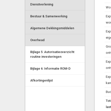
Dienstverlening
Wo
Bestuur & Samenwerking
Exp
wo
Algemene Dekkingsmiddelen
Exp
eig
Overhead
Gro
Bijlage 5: Autorisatieoverzicht
ont
routine investeringen
Exp
ont
Bijlage 6: Informatie ROM-D
Exp
Afkortingenlijst
kan
Bud
Tot
las