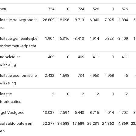
nen
724
0
724
526
0
526
loitatie bouwgronden
26.809
18.096
8.713
6.040
7.925
-1.884
5
nen
loitatie gemeentelijke
1.904
5.316
-3.413
1.914
5.323
-3.409
1
endommen -erfpacht
ndbeleid en
409
0
409
411
0
411
wikkeling
loitatie economische
2.432
1.698
734
4.963
4.968
-5
wikkeling
loitatie
2
0
2
2
0
2
toorlocaties
get Vastgoed
13.037
7.594
5.443
8.716
4.014
4.702
8
aal saldo baten en
52.277
34.588
17.689
29.231
24.362
4.869
23
ten