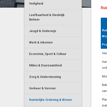
Veiligheid
Rui
Leefbaarheid & Stedelijk
Beheer
Rui
Rui
Jeugd & Onderwijs
Wo
Wo
Werk & Inkomen
Pro
Pro
Ver
Economie, Sport & Cultuur
Han
Milieu & Duurzaamheid
ord
Mo
Zorg & Ondersteuning
Beh
Verkeer & Vervoer
van
Pla
Ruimtelijke Ordening & Wonen
ins