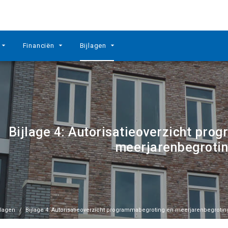
Financiën
Bijlagen
Bijlage 4: Autorisatieoverzicht pr
meerjarenbegroti
jlagen
Bijlage 4: Autorisatieoverzicht programmabegroting en meerjarenbegrotin