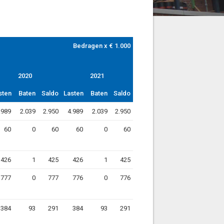
Bedragen x € 1.000
Bedragen x € 1.000
2020
2020
2021
2021
sten
sten
Baten
Baten
Saldo
Saldo
Lasten
Lasten
Baten
Baten
Saldo
Saldo
.989
2.039
2.950
4.989
2.039
2.950
60
0
60
60
0
60
426
1
425
426
1
425
777
0
777
776
0
776
384
93
291
384
93
291