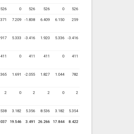
526
0
526
526
0
526
.371
7.209
-1.838
6.409
6.150
259
.917
5.333
-3.416
1.920
5.336
-3.416
411
0
411
411
0
411
-365
1.691
-2.055
1.827
1.044
782
2
0
2
2
0
2
.538
3.182
5.356
8.536
3.182
5.354
.037
19.546
3.491
26.266
17.844
8.422