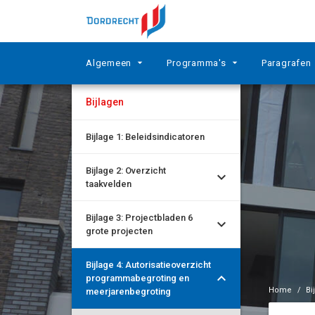
Ga naar de inhoud van deze pagina.
Algemeen
Programma's
Paragrafen
Bijlagen
Bijlage 1: Beleidsindicatoren
Bijlage 2: Overzicht
taakvelden
Bijlage 3: Projectbladen 6
grote projecten
Bijlage 4: Autorisatieoverzicht
programmabegroting en
Home
Bi
meerjarenbegroting