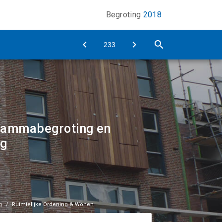
Begroting
2018
ogrammabegroting en
ng
g
Ruimtelijke Ordening & Wonen