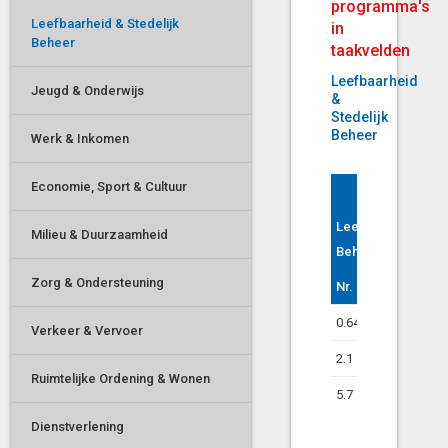
programma's
Leefbaarheid & Stedelijk
in
Beheer
taakvelden
Leefbaarheid
Jeugd & Onderwijs
&
Stedelijk
Beheer
Werk & Inkomen
Economie, Sport & Cultuur
Leefbaarheid & Ste
Leefbaarheid & Ste
Milieu & Duurzaamheid
Beheer
Beheer
Zorg & Ondersteuning
Nr.
Nr.
Taakveld
Taakveld
0.64
Belastingen 
Verkeer & Vervoer
2.1
Verkeer en ve
Ruimtelijke Ordening & Wonen
5.7
Openbaar gr
(openlucht)
Dienstverlening
recreatie