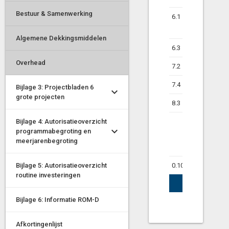
Bestuur & Samenwerking
6.1
Samenkracht
burgerpartici
Algemene Dekkingsmiddelen
6.3
Inkomensreg
Overhead
7.2
Riolering
7.4
Milieubeheer
Bijlage 3: Projectbladen 6
grote projecten
8.3
Wonen en b
Bijlage 4: Autorisatieoverzicht
Geraamd tot
programmabegroting en
saldo baten 
meerjarenbegroting
lasten
Bijlage 5: Autorisatieoverzicht
0.10
Mutaties res
routine investeringen
Geraamd res
Bijlage 6: Informatie ROM-D
Afkortingenlijst