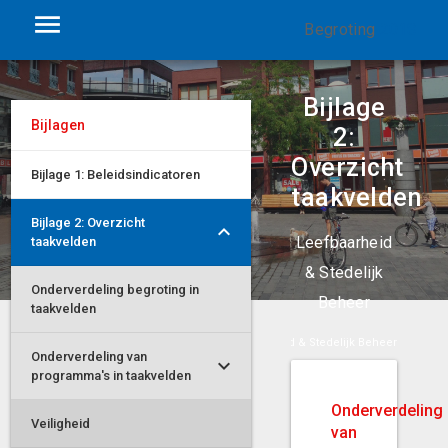
Begroting
2018
Bijlage
Bijlagen
2:
Overzicht
Bijlage 1: Beleidsindicatoren
taakvelden
Bijlage 2: Overzicht
Leefbaarheid
taakvelden
& Stedelijk
Onderverdeling begroting in
Beheer
taakvelden
deling van programma's in taakvelden
Leefbaarheid & Stedelijk Beheer
Onderverdeling van
programma's in taakvelden
Onderverdeling
Veiligheid
van