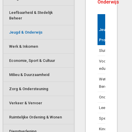
Onderwijs
Leefbaarheid & Stedelijk
Beheer
Jeugd & Onderwij
Jeugd & Onderwij
Jeugd & Onderwijs
Product
Product
Werk & Inkomen
Sluitende aanpak 
Economie, Sport & Cultuur
Voor- en vroegsch
educatie
Milieu & Duurzaamheid
Wet Educatie en
Beroepsonderwijs
Zorg & Ondersteuning
Onderwijsaangele
Verkeer & Vervoer
Leerpark
Ruimtelijke Ordening & Wonen
Speeltuinwerk & Sc
Kinderopvang
Dienstverlening