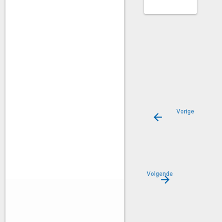
Vorige
Leefbaarhei
&
Stedelijk
Beheer
Volgende
Werk
&
Inkomen