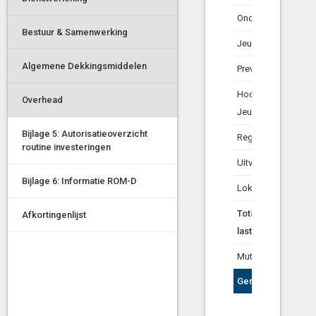
Onderwijshuisvesti
Bestuur & Samenwerking
Jeugdgezondheid
Algemene Dekkingsmiddelen
Preventief jeugdbel
Hoog Specialistisc
Overhead
Jeugdhulp
Bijlage 5: Autorisatieoverzicht
Reguliere Jeugdhu
routine investeringen
Uitvoering Jeugdhu
Bijlage 6: Informatie ROM-D
Lokaal budget jeu
Totaal saldo baten
Afkortingenlijst
lasten
Mutaties met de re
Geraamd resultaat