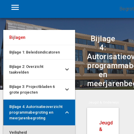
Begrot
Bijlage
Bijlagen
4:
Bijlage 1: Beleidsindicatoren
Autorisatieo
programmabe
Bijlage 2: Overzicht
taakvelden
en
meerjarenbe
Bijlage 3: Projectbladen 6
grote projecten
overzicht programmabegroting en meerjarenbegroting
Jeugd & Onderwijs
Bijlage 4: Autorisatieoverzicht
programmabegroting en
meerjarenbegroting
Jeugd
&
Veiligheid