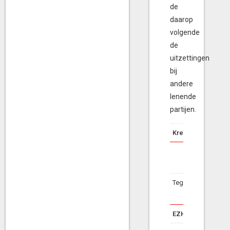
de
daarop
volgende
de
uitzettingen
bij
andere
lenende
partijen.
Kredietwaardighei
Tegenpartij
EZH-beleggingen