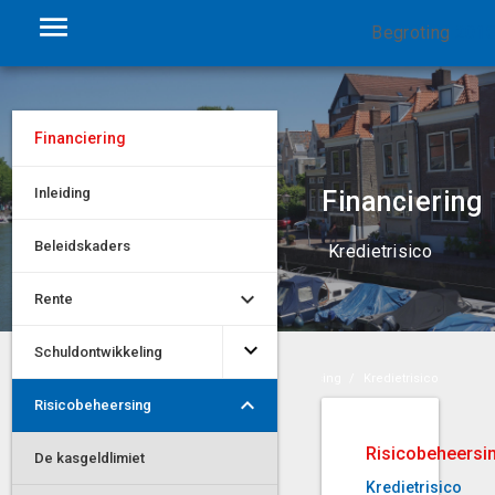
Begroting
201
Financiering
Inleiding
Financiering
Beleidskaders
Kredietrisico
Rente
Schuldontwikkeling
Home
Paragrafen
Financiering
Risicobeheersing
Kredietrisico
Risicobeheersing
Risicobeheersi
De kasgeldlimiet
Kredietrisico