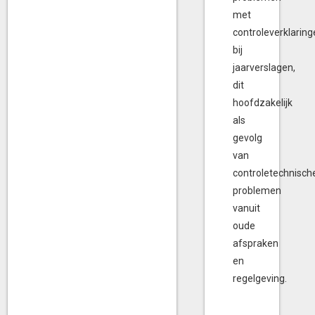
met
controleverklarin
bij
jaarverslagen,
dit
hoofdzakelijk
als
gevolg
van
controletechnisch
problemen
vanuit
oude
afspraken
en
regelgeving.