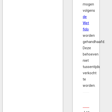
mogen
volgens
de
Wet
fido
worden
gehandhaafd.
Deze
behoeven
niet
tussentijds
verkocht
te
worden.