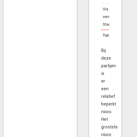
Via SVN
verstrekte
Startersleningen
Totaal
Bij
deze
partijen
is
er
een
relatief
beperkt
risico.
Het
grootste
risico