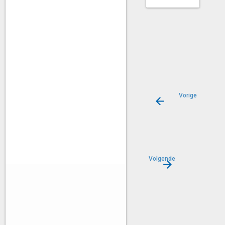
Vorige
De
renterisico
Volgende
Garantierisico