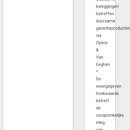
beleggingen
betreffen
duurzame
garantieproducte
via
Oyens
&
Van
Eeghen
*
De
weergegeven
boekwaarde
betreft
de
oorspronkelijke
inleg
van