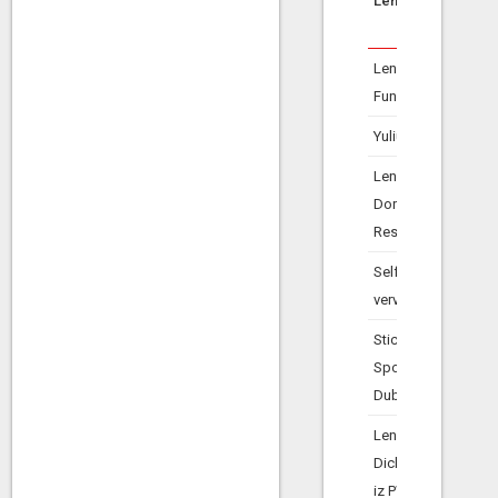
Lenende partij
Leningen SVN inz.
Funderingsherstel
Yulius
Leningen NRF
Dordrechts
Restauratiefonds
Selfservice
vervanging VOB
Stichting
Sportvoorziening
Dubbeldam
Leningen SVN
Dichterskwartier
iz PWV