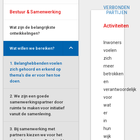
VERBONDEN
Bestuur & Samenwerking
PARTIJEN
Activiteiten
Wat zijn de belangrijkste
ontwikkelingen?
Inwoners
Wat willen we bereiken?
voelen
zich
1. Belanghebbenden voelen
meer
zich gehoord en erkend op
betrokken
thema’s die er voor hen toe
doen.
en
verantwoordelijk
2. We zijn een goede
voor
samenwerkingspartner door
wat
ruimte te maken voor initiatief
er
vanuit de samenleving.
in
hun
3. Bij samenwerking met
partners kiezen we voor het
wijk