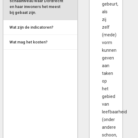
schaalniveau waar Dordrecht
gebeurt,
en haar inwoners het meest
als
bij gebaat zijn.
zij
zelf
Wat zijn de indicatoren?
(mede)
Wat mag het kosten?
vorm
kunnen
geven
aan
taken
op
het
gebied
van
leefbaarheid
(onder
andere
schoon,