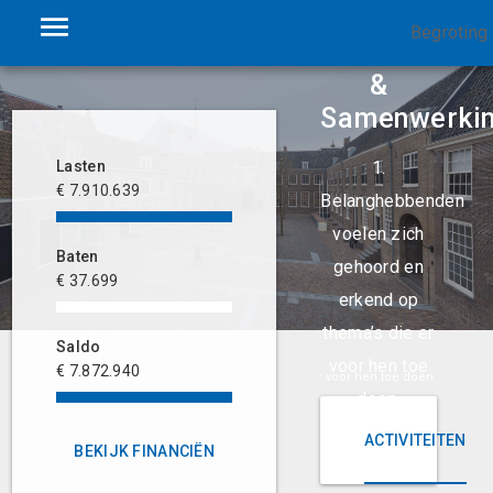
Begroting
Bestuur
&
Samenwerki
1.
Lasten
€ 7.910.639
Belanghebbenden
voelen zich
Baten
gehoord en
€ 37.699
erkend op
thema’s die er
Saldo
voor hen toe
€ 7.872.940
den voelen zich gehoord en erkend op thema’s die er voor hen toe doen.
doen.
ACTIVITEITEN
BEKIJK FINANCIËN