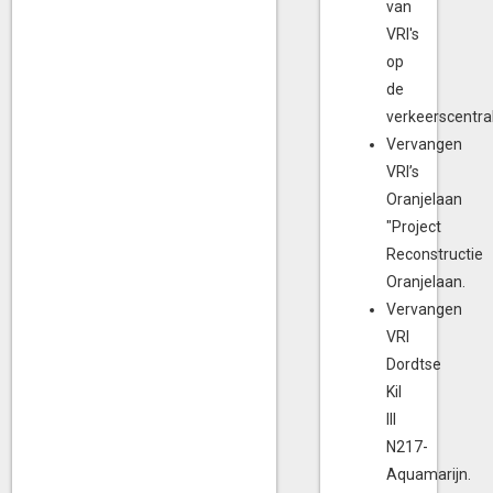
van
VRI's
op
de
verkeerscentra
Vervangen
VRI’s
Oranjelaan
"Project
Reconstructie
Oranjelaan.
Vervangen
VRI
Dordtse
Kil
III
N217-
Aquamarijn.