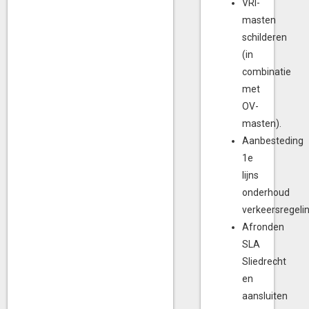
VRI-
masten
schilderen
(in
combinatie
met
OV-
masten).
Aanbesteding
1e
lijns
onderhoud
verkeersregelin
Afronden
SLA
Sliedrecht
en
aansluiten