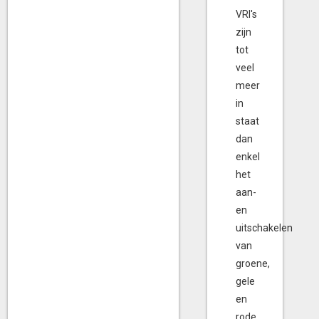
VRI's
zijn
tot
veel
meer
in
staat
dan
enkel
het
aan-
en
uitschakelen
van
groene,
gele
en
rode