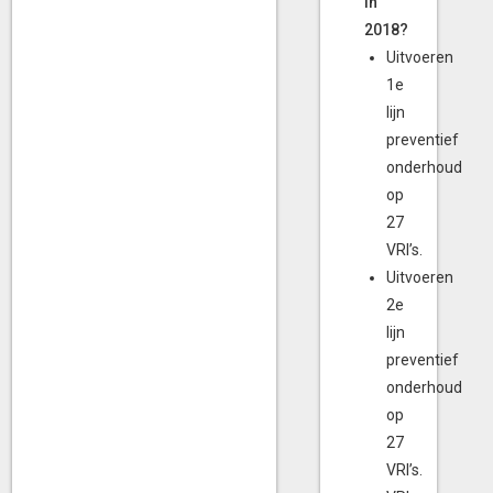
in
2018?
Uitvoeren
1e
lijn
preventief
onderhoud
op
27
VRI’s.
Uitvoeren
2e
lijn
preventief
onderhoud
op
27
VRI’s.